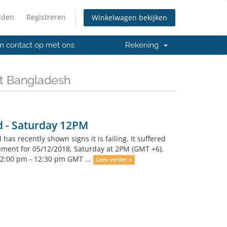
lden
Registreren
Winkelwagen bekijken
 contact op met ons
Rekening
st Bangladesh
d - Saturday 12PM
 has recently shown signs it is failing. It suffered
ment for 05/12/2018, Saturday at 2PM (GMT +6).
 12:00 pm - 12:30 pm GMT ...
Lees verder »