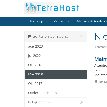
Startpagina
Winkel
Nieuws & Aankon
Ni
Sorteren op maand
aug 2023
Klantens
jul 2022
Main
Okt 2018
Attentio
an outa
Mei 2018
Mainten
10e M
Okt 2017
Oudere berichten...
Bekijk RSS feed