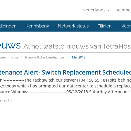
Nederlands
Aanme
digingen
Kennisbank
Netwerk status
Filialen
Neem
euws
Al het laatste nieuws van TetraHo
ysteem Home
Nieuws & Aankondigingen
Mei 2018
tenance Alert- Switch Replacement Schedule
n:--------------The rack switch our server (104.156.55.181) sits behind
ge today which has prompted our datacenter to schedule a replace
ance Window:--------------------------05/12/2018 Saturday Afternoon
ei 2018