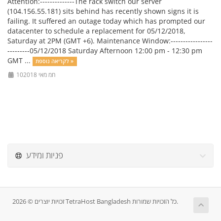
Attention:--------------The rack switch our server
(104.156.55.181) sits behind has recently shown signs it is
failing. It suffered an outage today which has prompted our
datacenter to schedule a replacement for 05/12/2018,
Saturday at 2PM (GMT +6). Maintenance Window:-----------------
---------05/12/2018 Saturday Afternoon 12:00 pm - 12:30 pm
GMT ...
לקריאה נוספת »
10חמ מאי 2018
פניות ומידע
זכויות יוצרים © 2026 TetraHost Bangladesh כל הזכויות שמורות.