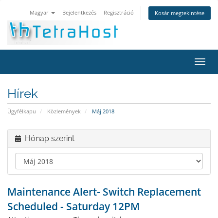
Magyar
Bejelentkezés
Regisztráció
Kosár megtekintése
Váltá
a
navig
Hírek
Ügyfélkapu
Közlemények
Máj 2018
Hónap szerint
Maintenance Alert- Switch Replacement
Scheduled - Saturday 12PM