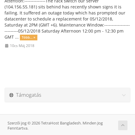
Attention:--------------The rack switch our server
(104.156.55.181) sits behind has recently shown signs it is
failing. It suffered an outage today which has prompted our
datacenter to schedule a replacement for 05/12/2018,
Saturday at 2PM (GMT +6). Maintenance Window:-----------------
---------05/12/2018 Saturday Afternoon 12:00 pm - 12:30 pm
GMT ...
Több... »
10cs Máj 2018
Támogatás
Szerzői jog © 2026 TetraHost Bangladesh. Minden Jog
Fenntartva.