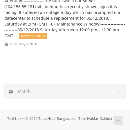
Attention:--------------The rack switch our server
(104.156.55.181) sits behind has recently shown signs it is
failing. It suffered an outage today which has prompted our
datacenter to schedule a replacement for 05/12/2018,
Saturday at 2PM (GMT +6). Maintenance Window:-----------------
---------05/12/2018 Saturday Afternoon 12:00 pm - 12:30 pm
GMT ...
Devamını Oku »
10pe Mayıs 2018
Destek
Telif hakkı © 2026 TetraHost Bangladesh. Tüm Hakları Saklıdır.