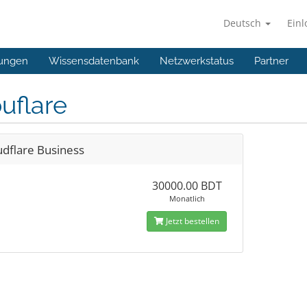
Deutsch
Ein
ungen
Wissensdatenbank
Netzwerkstatus
Partner
uflare
udflare Business
30000.00 BDT
Monatlich
Jetzt bestellen