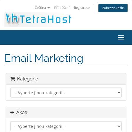
Čeština
Přihlášení
Registrace
Zobrazit košík
Přep
navig
Email Marketing
Kategorie
Akce