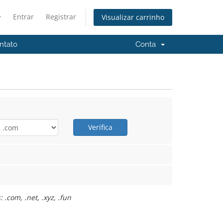
Entrar
Registrar
Visualizar carrinho
ntato
Conta
Verifica
.com, .net, .xyz, .fun