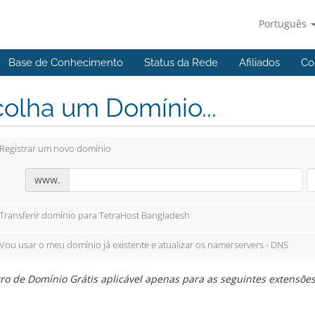
Português
Base de Conhecimento
Status da Rede
Afiliados
Co
olha um Domínio...
Registrar um novo domínio
www.
Transferir domínio para TetraHost Bangladesh
Vou usar o meu domínio já existente e atualizar os namerservers - DNS
ro de Domínio Grátis aplicável apenas para as seguintes extensões: 