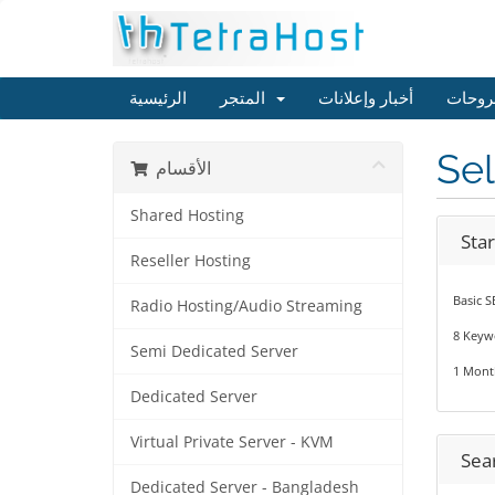
روحات
أخبار وإعلانات
المتجر
الرئيسية
Sel
الأقسام
Shared Hosting
Star
Reseller Hosting
Basic S
Radio Hosting/Audio Streaming
8 Keyw
Semi Dedicated Server
1 Mont
Dedicated Server
Virtual Private Server - KVM
Sea
Dedicated Server - Bangladesh