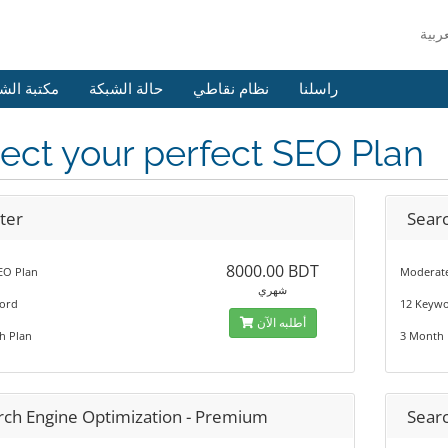
راسلنا
نظام نقاطي
حالة الشبكة
مكتبة الش
ect your perfect SEO Plan
ter
Searc
8000.00 BDT
EO Plan
Moderate
شهري
ord
12 Keyw
أطلبه الآن
h Plan
3 Month 
rch Engine Optimization - Premium
Searc