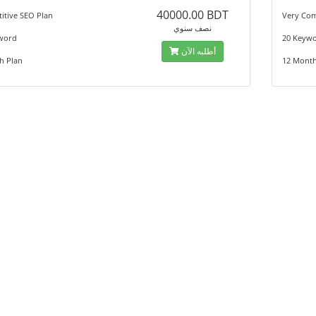
40000.00 BDT
itive SEO Plan
Very Com
نصف سنوي
word
20 Keyw
أطلبه الآن
h Plan
12 Month