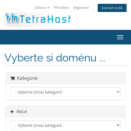
Čeština
Přihlášení
Registrace
Zobrazit košík
Přep
navig
Vyberte si doménu ...
Kategorie
Akce