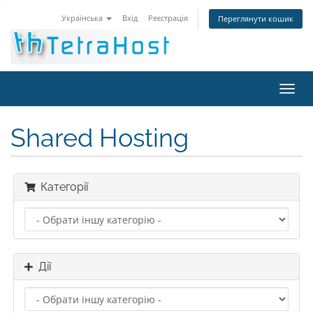
Українська
Вхід
Реєстрація
Переглянути кошик
Пере
наві
Shared Hosting
Категорії
Дії