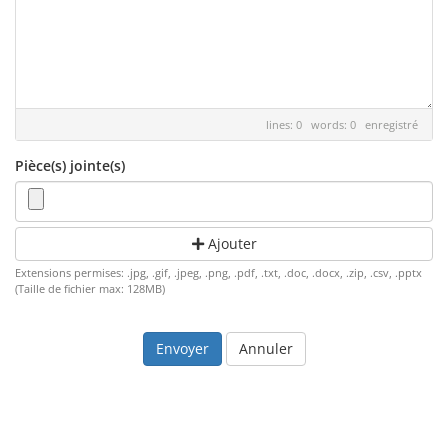
lines: 0 words: 0
enregistré
Pièce(s) jointe(s)
Ajouter
Extensions permises: .jpg, .gif, .jpeg, .png, .pdf, .txt, .doc, .docx, .zip, .csv, .pptx
(Taille de fichier max: 128MB)
Annuler