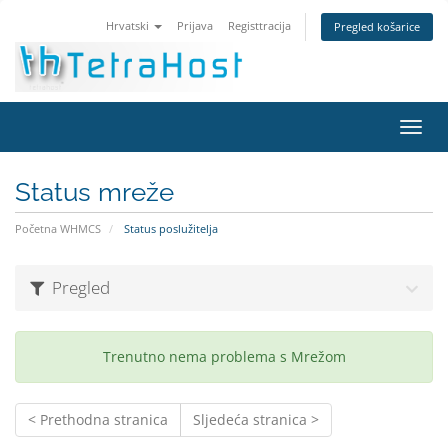
Hrvatski
Prijava
Registtracija
Pregled košarice
Preba
navig
Status mreže
Početna WHMCS
Status poslužitelja
Pregled
Trenutno nema problema s Mrežom
< Prethodna stranica
Sljedeća stranica >