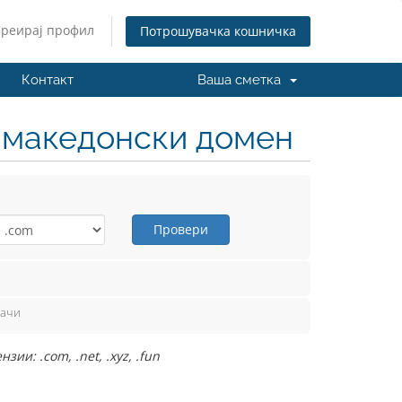
Креирај профил
Потрошувачка кошничка
Контакт
Ваша сметка
н македонски домен
Провери
вачи
ии: .com, .net, .xyz, .fun