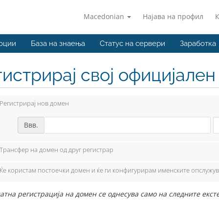
Macedonian
Најава на профил
оции
База на знаења
Статус на сервери
Заработка
гистрирај свој официјале
Регистрирај нов домен
Ввв.
Трансфер на домен од друг регистрар
Ќе користам постоечки домен и ќе ги конфигурирам именските опслужу
атна регистрација на домен се однесува само на следните екстенз