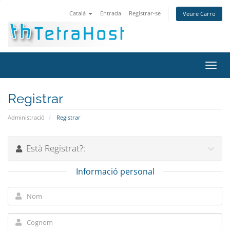
Català
Entrada
Registrar-se
Veure Carro
Canv
la
nave
Registrar
Administració
Registrar
Està Registrat?:
Informació personal