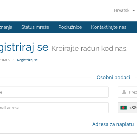
Hrvatski
znanja
Status mreže
Podružnice
Kontaktirajte nas
istriraj se
Kreirajte račun kod nas. . .
WHMCS
Registriraj se
Osobni podaci
+88
Adresa za naplatu