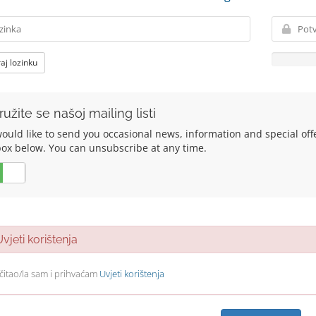
aj lozinku
ružite se našoj mailing listi
uld like to send you occasional news, information and special offers
box below. You can unsubscribe at any time.
Ne
jeti korištenja
čitao/la sam i prihvaćam
Uvjeti korištenja