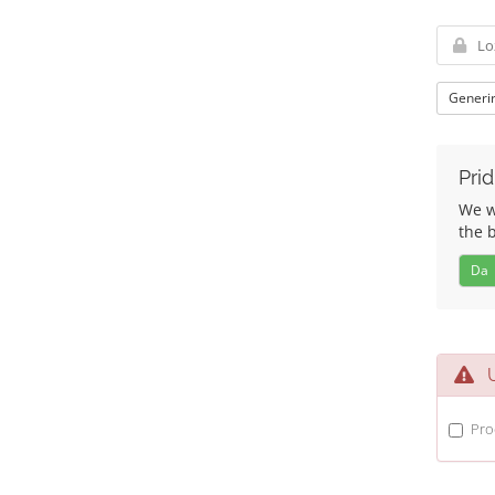
Generir
Prid
We wo
the 
Da
Uv
Pro