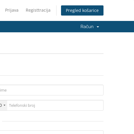
Prijava
Registtracija
Pregled košarice
Račun
0