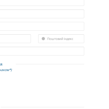
ія
наком*)