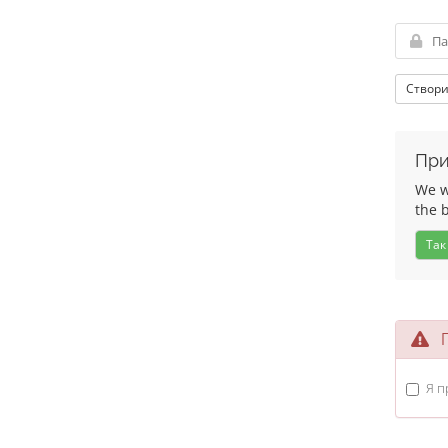
Створи
При
We wo
the 
Так
П
Я п