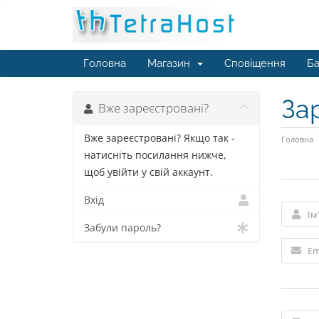
Головна
Магазин
Сповіщення
Ба
За
Вже зареєстровані?
Вже зареєстровані? Якщо так -
Головна
натисніть посилання нижче,
щоб увійти у свій аккаунт.
Вхід
Забули пароль?