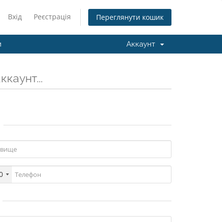
Вхід
Реєстрація
Переглянути кошик
и
Аккаунт
каунт...
0